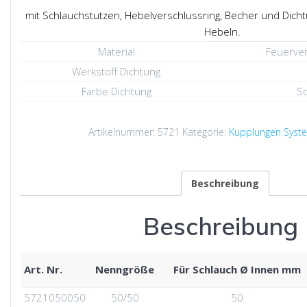
mit Schlauchstutzen, Hebelverschlussring, Becher und Dicht
Hebeln.
Material
Feuerver
Werkstoff Dichtung
Farbe Dichtung
S
Artikelnummer:
5721
Kategorie:
Kupplungen Syste
Beschreibung
Beschreibung
Art. Nr.
Nenngröße
Für Schlauch Ø Innen mm
5721050050
50/50
50