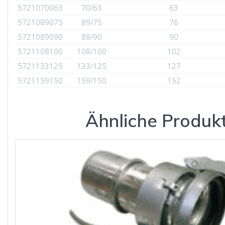
5721070063
70/63
63
5721089075
89/75
76
5721089090
89/90
90
5721108100
108/100
102
5721133125
133/125
127
5721159150
159/150
152
Ähnliche Produk