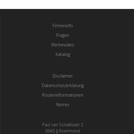
Firmeninfo
Fragen
Werbevideo
Katalog
Disclaimer
Datenschutzerklärung
Routeninformationen
Norres
Paul van Schaiklaan 2
6045 JJ Roermond