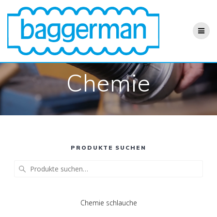
Zum
Inhalt
springen
Chemie
PRODUKTE SUCHEN
Suche
nach:
Chemie schlauche