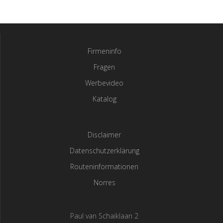
Firmeninfo
Fragen
Werbevideo
Katalog
Disclaimer
Datenschutzerklärung
Routeninformationen
Norres
Paul van Schaiklaan 2