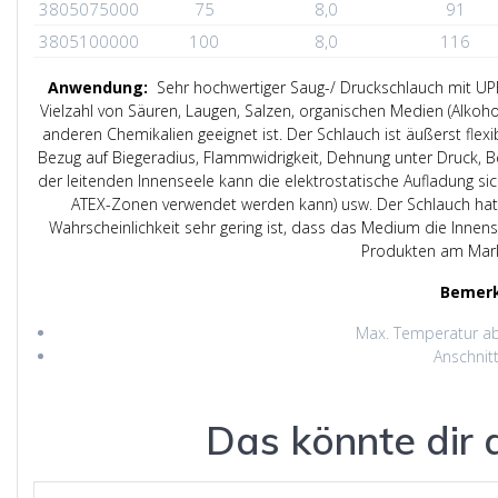
3805075000
75
8,0
91
3805100000
100
8,0
116
Anwendung:
Sehr hochwertiger Saug-/ Druckschlauch mit UPE
Vielzahl von Säuren, Laugen, Salzen, organischen Medien (Alkoh
anderen Chemikalien geeignet ist. Der Schlauch ist äußerst flex
Bezug auf Biegeradius, Flammwidrigkeit, Dehnung unter Druck, Be
der leitenden Innenseele kann die elektrostatische Aufladung si
ATEX-Zonen verwendet werden kann) usw. Der Schlauch hat
Wahrscheinlichkeit sehr gering ist, dass das Medium die Inne
Produkten am Mark
Bemer
Max. Temperatur a
Anschnit
Das könnte dir 