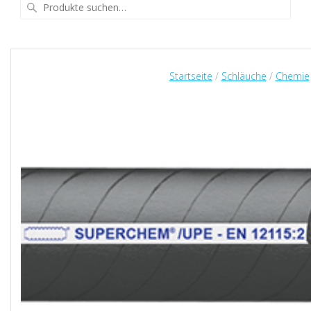
Suche
nach:
Startseite
/
Schläuche
/
Chemie