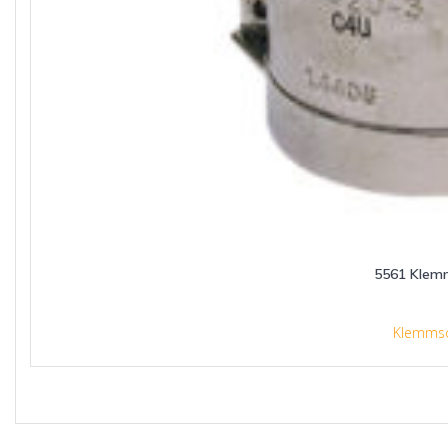
5561 Klem
Klemmsc