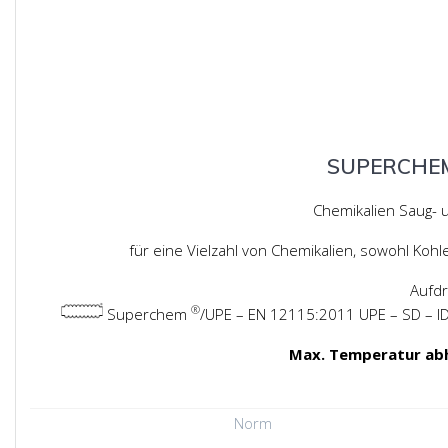
SUPERCHE
Chemikalien Saug- 
für eine Vielzahl von Chemikalien, sowohl Koh
Aufdr
®
Superchem
/UPE – EN 12115:2011 UPE – SD – ID
Max. Temperatur ab
Norm