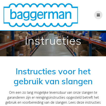
Ga
naar
de
inhoud
Instructies
Instructies voor het
gebruik van slangen
Om een zo lang mogelijke levensduur van onze slangen te
garanderen zijn er reinigingsinstructies opgesteld betreft het
gebruik en voorbereiding van de slangen. Lees deze instructies