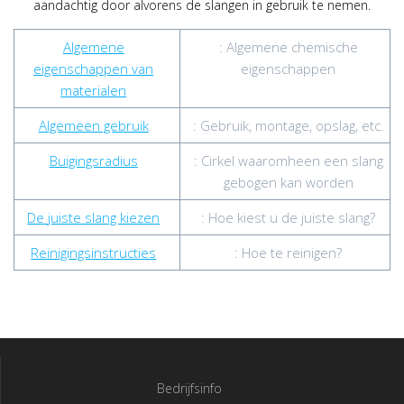
aandachtig door alvorens de slangen in gebruik te nemen.
Algemene
: Algemene chemische
eigenschappen van
eigenschappen
materialen
Algemeen gebruik
: Gebruik, montage, opslag, etc.
Buigingsradius
: Cirkel waaromheen een slang
gebogen kan worden
De juiste slang kiezen
: Hoe kiest u de juiste slang?
Reinigingsinstructies
: Hoe te reinigen?
Bedrijfsinfo