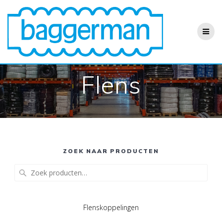
Ga
naar
de
inhoud
Flens
ZOEK NAAR PRODUCTEN
Zoeken
naar:
Flenskoppelingen