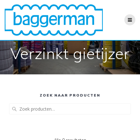
Ga
naar
de
inhoud
Verzinkt gietijzer
ZOEK NAAR PRODUCTEN
Zoeken
naar: