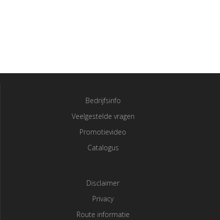
Bedrijfsinfo
Veelgestelde vragen
Promotievideo
Catalogus
Disclaimer
Privacy
Route informatie