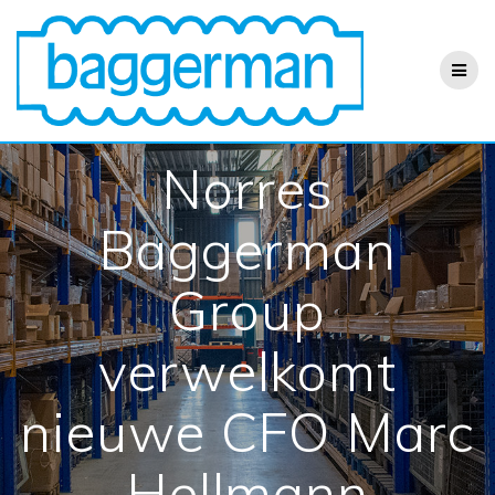
Ga
naar
de
inhoud
Norres
Baggerman
Group
verwelkomt
nieuwe CFO Marc
Hellmann