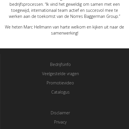
bedrijfsprocessen. “Ik vind het geweldig om samen met een
toegewijd, internationaal team actief en succesvol mee te
werken aan de toekomst van de Norres Baggerman Group.”
We heten Marc Hellmann van harte welkom en kijken uit naar de
samenwerking!
Bedrijfsinfo
Veelgestelde vragen
Promotievideo
Catalogus
Disclaimer
Privacy