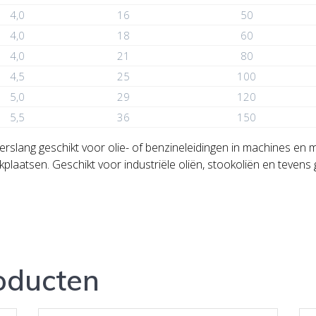
4,0
16
50
4,0
18
60
4,0
21
80
4,5
25
100
5,0
29
120
5,5
36
150
rslang geschikt voor olie- of benzineleidingen in machines en m
aatsen. Geschikt voor industriële oliën, stookoliën en tevens g
oducten