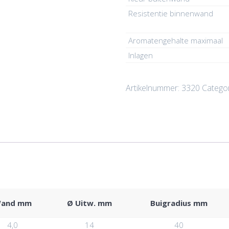
Resistentie binnenwand
Aromatengehalte maximaal
Inlagen
Artikelnummer:
3320
Categor
and mm
Ø Uitw. mm
Buigradius mm
4,0
14
40