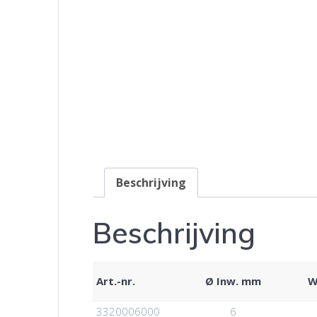
Beschrijving
Beschrijving
Art.-nr.
Ø Inw. mm
W
3320006000
6