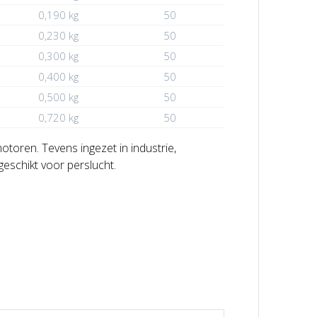
0,190 kg
50
0,230 kg
50
0,300 kg
50
0,400 kg
50
0,500 kg
50
0,720 kg
50
otoren. Tevens ingezet in industrie,
eschikt voor perslucht.