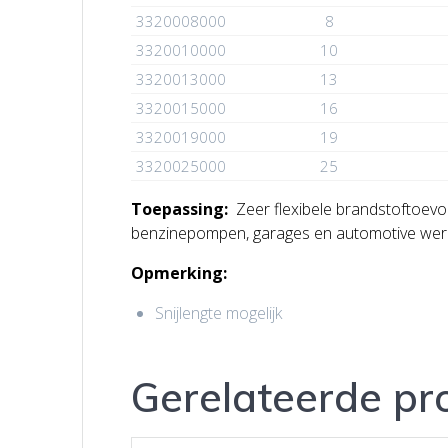
3320008000
8
3320010000
10
3320013000
13
3320015000
16
3320019000
19
3320025000
25
Toepassing:
Zeer flexibele brandstoftoevoe
benzinepompen, garages en automotive werkpl
Opmerking:
Snijlengte mogelijk
Gerelateerde pr