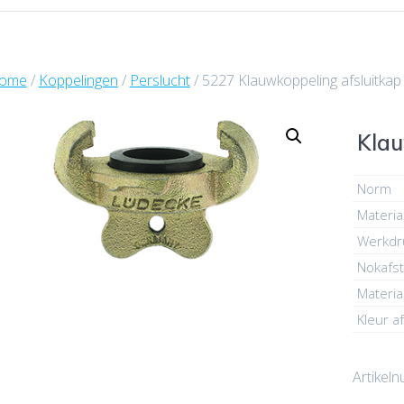
ome
/
Koppelingen
/
Perslucht
/ 5227 Klauwkoppeling afsluitkap
Klau
Norm
Materia
Werkdr
Nokafs
Materia
Kleur af
Artikel