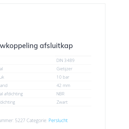
wkoppeling afsluitkap
DIN 3489
al
Gietijzer
uk
10 bar
tand
42 mm
al afdichting
NBR
dichting
Zwart
nummer:
5227
Categorie:
Perslucht