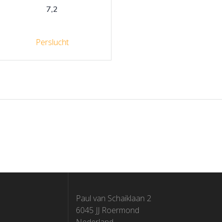
7,2
Perslucht
Paul van Schaiklaan 2
6045 JJ Roermond