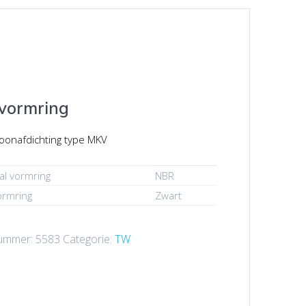
vormring
oonafdichting type MKV
al vormring
NBR
ormring
Zwart
nummer:
5583
Categorie:
TW