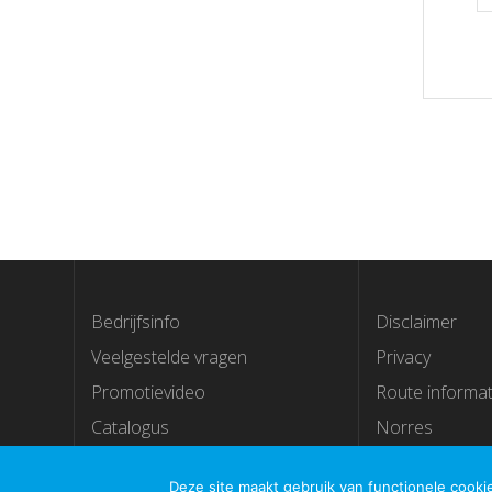
Bedrijfsinfo
Disclaimer
Veelgestelde vragen
Privacy
Promotievideo
Route informat
Catalogus
Norres
Deze site maakt gebruik van functionele cook