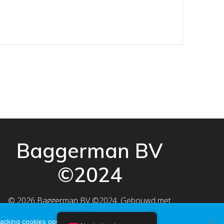
Baggerman BV
©2024
© 2026 Baggerman BV ©2024. Gebouwd met
WordPress en
EmpowerWP thema
.
racking cookies opgeslagen.
OK