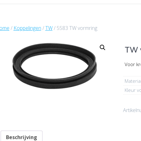
ome
/
Koppelingen
/
TW
/ 5583 TW vormring
TW 
Voor kr
Materia
Kleur v
Artikel
Beschrijving