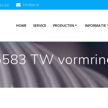
info@btr.nl
354 200
HOME
SERVICE
PRODUCTEN
INFORMATIE
5583 TW vormrin