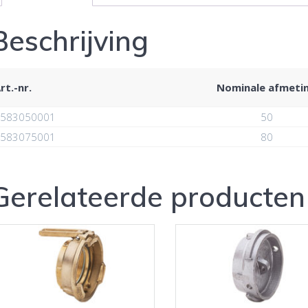
Beschrijving
rt.-nr.
Nominale afmeti
583050001
50
583075001
80
Gerelateerde producten