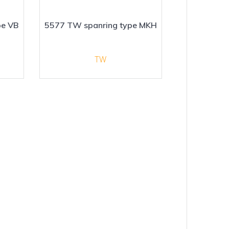
pe VB
5577 TW spanring type MKH
TW