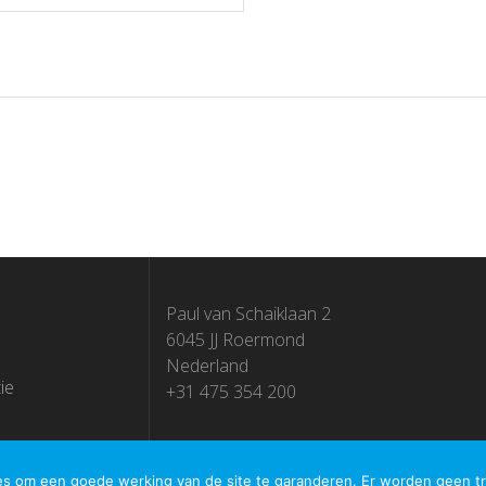
Paul van Schaiklaan 2
6045 JJ Roermond
Nederland
ie
+31 475 354 200
ies om een goede werking van de site te garanderen. Er worden geen t