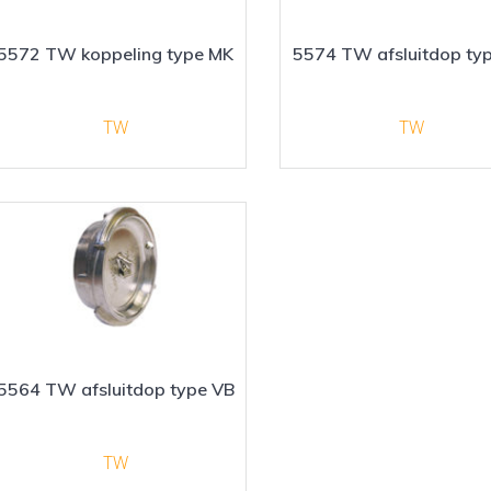
5572 TW koppeling type MK
5574 TW afsluitdop ty
TW
TW
5564 TW afsluitdop type VB
TW