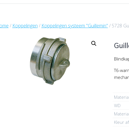
ome
/
Koppelingen
/
Koppelingen systeem "Guillemin"
/ 5728 Gui
Guil
Blindka
T6-warm
mechan
Materia
WD
Materia
Kleur af