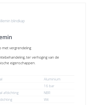
llemin blindkap
lemin
p met vergrendeling
tebehandeling, ter verhoging van de
ische eigenschappen.
al
Aluminium
16 bar
al afdichting
NBR
dichting
Wit