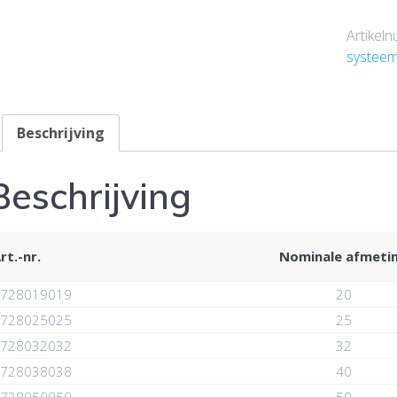
Artikel
systeem
Beschrijving
Beschrijving
rt.-nr.
Nominale afmeti
728019019
20
728025025
25
728032032
32
728038038
40
728050050
50