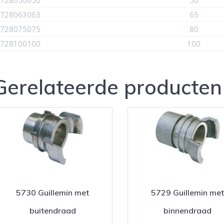
728063063
65
728075075
80
728100100
100
Gerelateerde producten
5730 Guillemin met
5729 Guillemin me
buitendraad
binnendraad