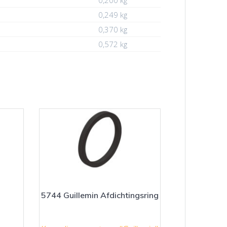
0,249 kg
0,370 kg
0,572 kg
t
5744 Guillemin Afdichtingsring