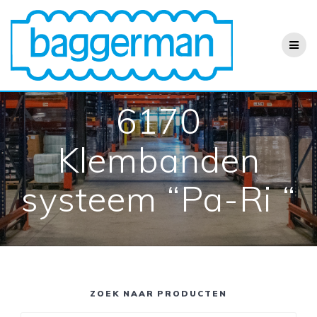
Ga
naar
de
inhoud
6170
Klembanden
systeem “Pa-Ri “
ZOEK NAAR PRODUCTEN