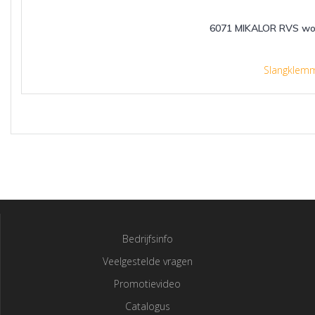
6071 MIKALOR RVS wo
Slangklem
Bedrijfsinfo
Veelgestelde vragen
Promotievideo
Catalogus