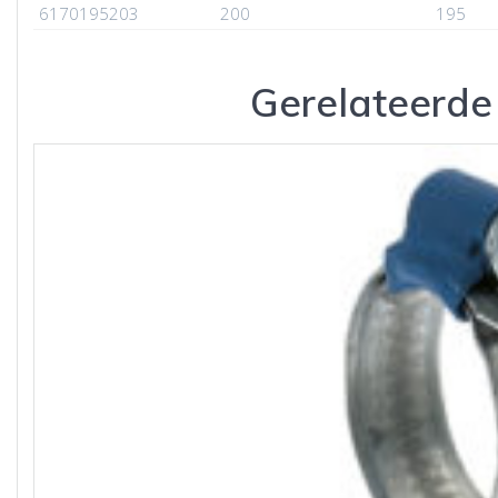
6170195203
200
195
Gerelateerde