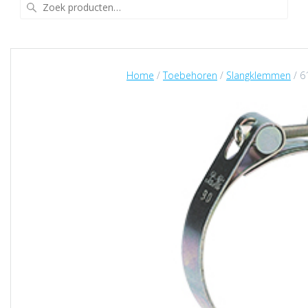
Zoeken
naar:
Home
/
Toebehoren
/
Slangklemmen
/ 6