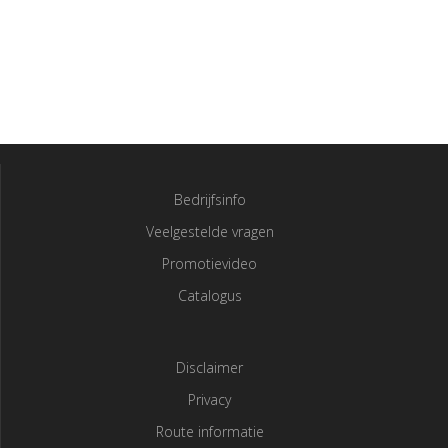
Bedrijfsinfo
Veelgestelde vragen
Promotievideo
Catalogus
Disclaimer
Privacy
Route informatie