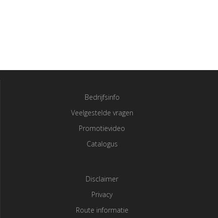
Bedrijfsinfo
Veelgestelde vragen
Promotievideo
Catalogus
Disclaimer
Privacy
Route informatie