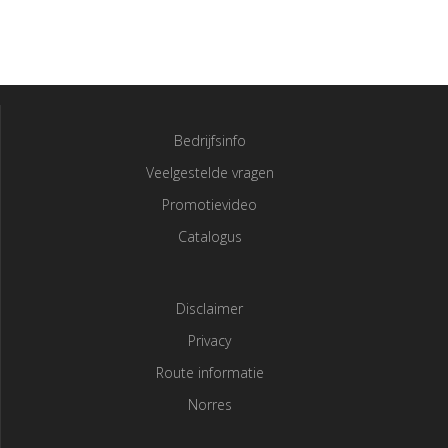
Bedrijfsinfo
Veelgestelde vragen
Promotievideo
Catalogus
Disclaimer
Privacy
Route informatie
Norres