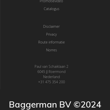
Promotievideo
Catalogus
Disclaimer
Privacy
Route informatie
Norres
Paul van Schaiklaan 2
6045 JJ Roermond
Nederland
+31 475 354 200
Baggerman BV ©2024