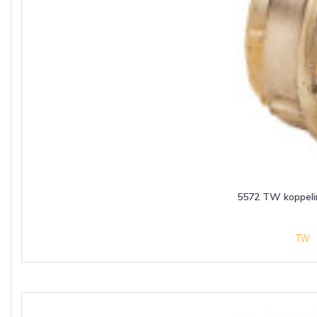
5572 TW koppeli
TW