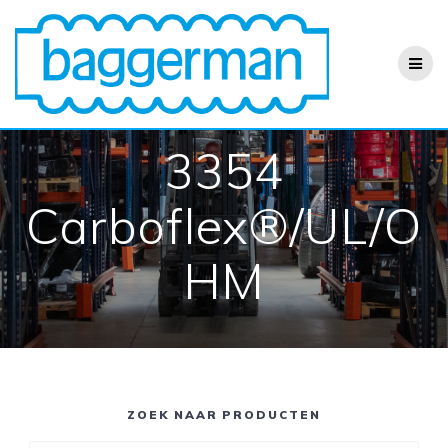
Ga
naar
de
inhoud
3354
Carboflex®/UL/O
HM
ZOEK NAAR PRODUCTEN