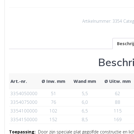
Artikelnummer:
3354
Categ
Beschri
Beschri
Art.-nr.
Ø Inw. mm
Wand mm
Ø Uitw. mm
3354050000
51
5,5
62
3354075000
76
6,0
88
3354100000
102
6,5
115
3354150000
152
8,5
169
Toepassing:
Door zijn speciale plat gegolfde constructie en lic