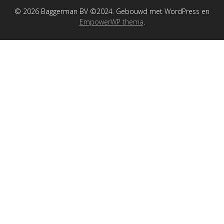
© 2026 Baggerman BV ©2024. Gebouwd met WordPress en
EmpowerWP thema
.