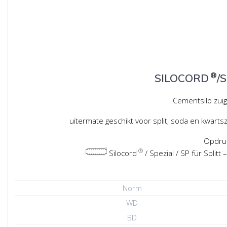
®
SILOCORD
/
Cementsilo zuig
uitermate geschikt voor split, soda en kwarts
Opdru
®
Silocord
/ Spezial / SP für Split
Norm
WD
BD