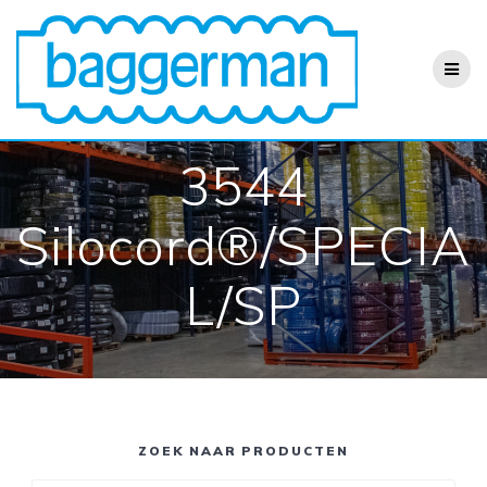
Ga
naar
de
inhoud
3544
Silocord®/SPECIA
L/SP
ZOEK NAAR PRODUCTEN