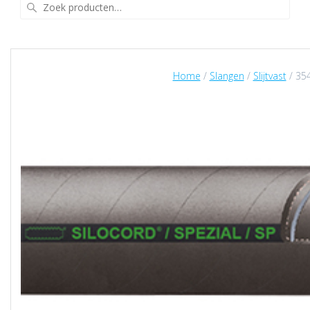
Zoeken
naar:
Home
/
Slangen
/
Slijtvast
/ 35