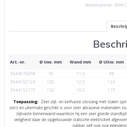
Artikelnummer:
3544
C
Beschri
Beschri
Art.-nr.
Ø Inw. mm
Wand mm
Ø Uitw. mm
3544076098
76
11,0
98
3544102126
102
12,0
126
3544152173
152
10,5
173
Toepassing:
Zeer slijt- en kerfvaste siloslang met stalen spi
silo’s en uitermate geschikt is voor zeer abrasieve materialen zoa
slijtvaste binnenwand waardoor hij een zeer goede standtijd
veiligheid daar de opgebouwde statische elektriciteit afgevoer
rubber zelf ook nog geleiden