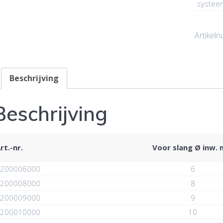
systee
Artikel
Beschrijving
Beschrijving
rt.-nr.
Voor slang Ø inw.
200006000
6
200008000
8
200009000
9
200010000
10