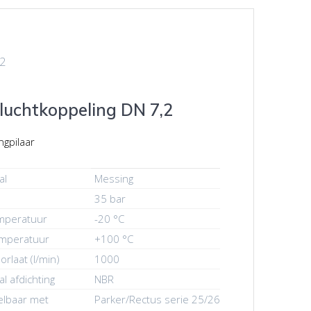
,2
luchtkoppeling DN 7,2
ngpilaar
al
Messing
35 bar
emperatuur
-20 °C
emperatuur
+100 °C
orlaat (l/min)
1000
al afdichting
NBR
elbaar met
Parker/Rectus serie 25/26