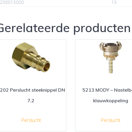
200013000
13
Gerelateerde producten
202 Perslucht steeknippel DN
5213 MODY – Nastelb
7,2
klauwkoppeling
Perslucht
Perslucht