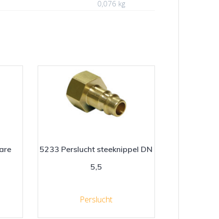
0,076 kg
are
5233 Perslucht steeknippel DN
5,5
Perslucht