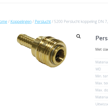
ome
/
Koppelingen
/
Perslucht
/ 5200 Perslucht koppeling DN 7
Pers
Met sla
Materia
WD
Min. t
Max. t
Max. do
Materia
Uitwiss