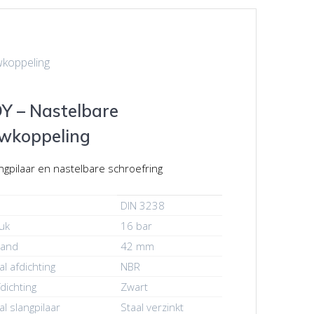
koppeling
 – Nastelbare
wkoppeling
ngpilaar en nastelbare schroefring
DIN 3238
uk
16 bar
tand
42 mm
al afdichting
NBR
dichting
Zwart
al slangpilaar
Staal verzinkt