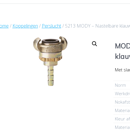
ome
/
Koppelingen
/
Perslucht
/ 5213 MODY – Nastelbare klauw
MODY
klau
Met sla
Norm
Werkdr
Nokafs
Materia
Kleur af
Materia