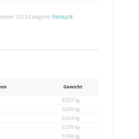
nummer:
5213
Categorie:
Perslucht
 mm
Gewicht
0,332 kg
0,326 kg
0,334 kg
0,335 kg
0,366 kg