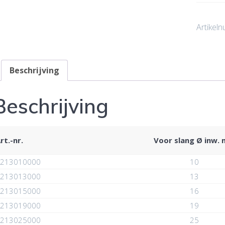
Artikel
Beschrijving
Beschrijving
rt.-nr.
Voor slang Ø inw.
213010000
10
213013000
13
213015000
16
213019000
19
213025000
25