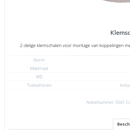
Klems
2-delige klemschalen voor montage van koppelingen met
Norm
Materiaal
WD
Toebehoren
Incl
Artikelnummer:
5561
Ca
Beschr