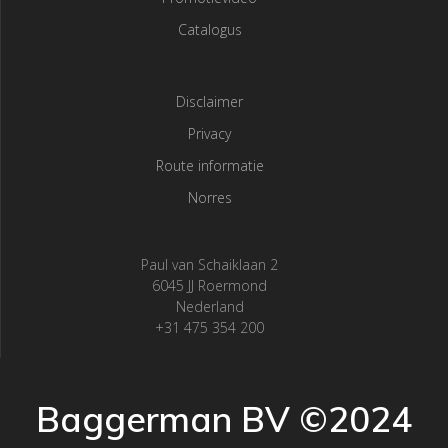
Catalogus
Disclaimer
Privacy
Route informatie
Norres
Paul van Schaiklaan 2
6045 JJ Roermond
Nederland
+31 475 354 200
Baggerman BV ©2024