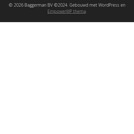
© 2026 Baggerman BV ©2024. Gebouwd met WordPress en
EmpowerWP thema
.