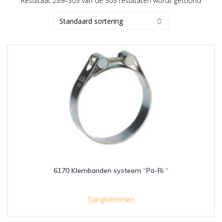
Resultaat 289–303 van de 303 resultaten wordt getoond
6170 Klembanden systeem “Pa-Ri “
Slangklemmen