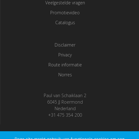
Veelgestelde vragen
Promotievideo
Catalogus
Disclaimer
Privacy
Route informatie
Norres
Paul van Schaiklaan 2
6045 JJ Roermond
Nederland
+31 475 354 200
Deze site maakt gebruik van functionele cookies om een