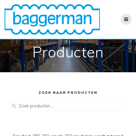
Ga
naar
de
inhoud
Producten
ZOEK NAAR PRODUCTEN
Zoeken
naar: