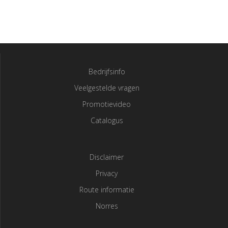
Bedrijfsinfo
Veelgestelde vragen
Promotievideo
Catalogus
Disclaimer
Privacy
Route informatie
Norres