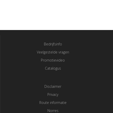
Bedrijfsinfo
Veelgestelde vragen
Promotievideo
Catalogus
Disclaimer
Privacy
Route informatie
Norres